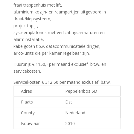
fraai trappenhuis met lift,
aluminium kozijn- en raampartijen uitgevoerd in
draai-/kiepsysteem,
projecttapijt,
systeemplafonds met verlichtingsarmaturen en
alarminstallatie,
kabelgoten t.b.v. datacommunicatieleidingen,
airco-units die per kamer regelbaar zijn.
Huurprijs € 1150,- per maand exclusief b.t.w. en
servicekosten.
Servicekosten € 312,50 per maand exclusief b.t.w.
Adres
Peppelenbos 5D
Plaats
Elst
County:
Nederland
Bouwjaar
2010