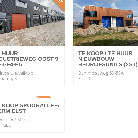
E HUUR
TE KOOP / TE HUUR
NDUSTRIEWEG OOST 9
NIEUWBOUW
E3-E4-E5
BEDRIJFSUNITS (2ST)
ress Unavailable
Bemmelseweg 59-59A
yname, ST
Elst , ST
VERKOCHT
E KOOP SPOORALLEE/
ERM ELST
oorallee/ Merm
t, GLD