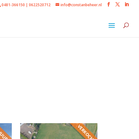
0481-366150 | 0622520712
info@constanbeheer.nl
HUURD
VERKOCHT