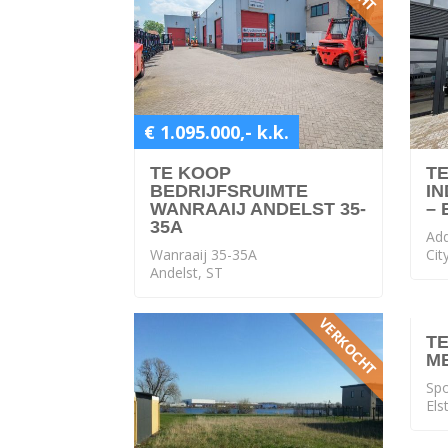
€ 1.095.000,- k.k.
TE KOOP
T
BEDRIJFSRUIMTE
I
WANRAAIJ ANDELST 35-
– 
35A
Add
Wanraaij 35-35A
Cit
Andelst, ST
VERKOCHT
T
M
Sp
Els