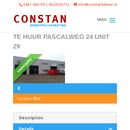
0481-366150 | 0622520712
info@constanbeheer.nl
TE HUUR PASCALWEG 24 UNIT
29
VERHUURD
€
Location:
Elst
Description
Details